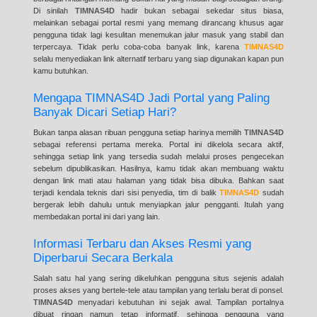
Di sinilah
TIMNAS4D
hadir bukan sebagai sekedar situs biasa,
melainkan sebagai portal resmi yang memang dirancang khusus agar
pengguna tidak lagi kesulitan menemukan jalur masuk yang stabil dan
terpercaya. Tidak perlu coba-coba banyak link, karena
TIMNAS4D
selalu menyediakan link alternatif terbaru yang siap digunakan kapan pun
kamu butuhkan.
Mengapa TIMNAS4D Jadi Portal yang Paling
Banyak Dicari Setiap Hari?
Bukan tanpa alasan ribuan pengguna setiap harinya memilih
TIMNAS4D
sebagai referensi pertama mereka. Portal ini dikelola secara aktif,
sehingga setiap link yang tersedia sudah melalui proses pengecekan
sebelum dipublikasikan. Hasilnya, kamu tidak akan membuang waktu
dengan link mati atau halaman yang tidak bisa dibuka. Bahkan saat
terjadi kendala teknis dari sisi penyedia, tim di balik
TIMNAS4D
sudah
bergerak lebih dahulu untuk menyiapkan jalur pengganti. Itulah yang
membedakan portal ini dari yang lain.
Informasi Terbaru dan Akses Resmi yang
Diperbarui Secara Berkala
Salah satu hal yang sering dikeluhkan pengguna situs sejenis adalah
proses akses yang bertele-tele atau tampilan yang terlalu berat di ponsel.
TIMNAS4D
menyadari kebutuhan ini sejak awal. Tampilan portalnya
dibuat ringan namun tetap informatif, sehingga pengguna yang