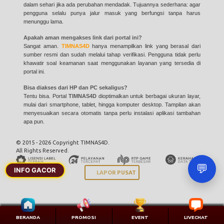
dalam sehari jika ada perubahan mendadak. Tujuannya sederhana: agar
pengguna selalu punya jalur masuk yang berfungsi tanpa harus
menunggu lama.
Apakah aman mengakses link dari portal ini?
Sangat aman.
TIMNAS4D
hanya menampilkan link yang berasal dari
sumber resmi dan sudah melalui tahap verifikasi. Pengguna tidak perlu
khawatir soal keamanan saat menggunakan layanan yang tersedia di
portal ini.
Bisa diakses dari HP dan PC sekaligus?
Tentu bisa. Portal
TIMNAS4D
dioptimalkan untuk berbagai ukuran layar,
mulai dari smartphone, tablet, hingga komputer desktop. Tampilan akan
menyesuaikan secara otomatis tanpa perlu instalasi aplikasi tambahan
apa pun.
© 2015 - 2026 Copyright TIMNAS4D.
All Rights Reserved.
💬
INFO GACOR
LAPOR PUSAT
BERANDA
PROMOSI
EVENT
LIVECHAT