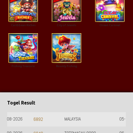
Caribbean Riches
City of Jewels
Ocean Carnival
Fishing Treasure
Bounty Fishing
Togel Result
MALAYSIA
05-08-2026
1592