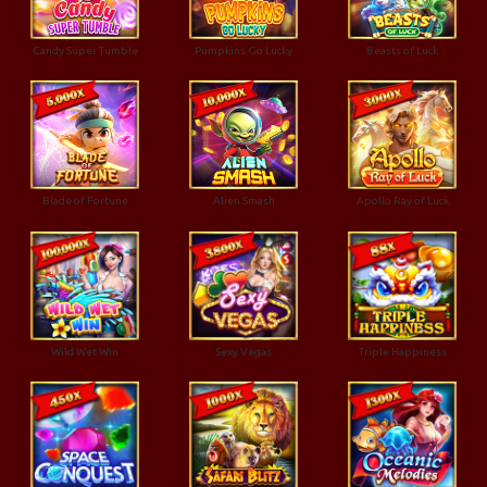
Candy Super Tumble
Pumpkins Go Lucky
Beasts of Luck
Blade of Fortune
Alien Smash
Apollo Ray of Luck
Wild Wet Win
Sexy Vegas
Triple Happiness