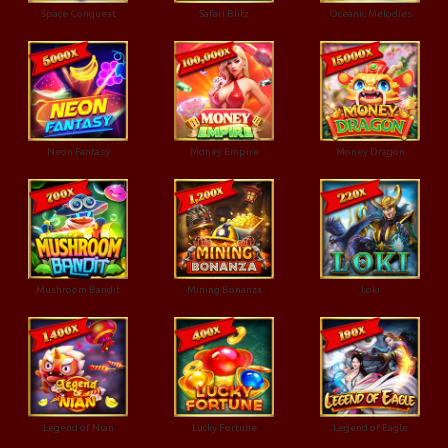
Space Conquest
Safari Blitz
Oceanic Melodies
Neon Fantasy
Money Empire
Money Dragon
Mushroom Bandit
Mining Bonanza
Loki
Legend of Nian
Lucky Fortune
Legend of Eagle