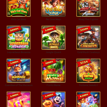
Rich Cai Shen
Pai Gow Ways
Muay Thai Fighter
Leprechaun Bonanza
Jungle Quest
Gold Rush Cowboys
Guardian of The Museum
Fruits Mania
Fortune Jewels I