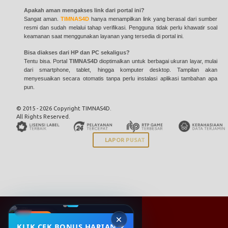
Apakah aman mengakses link dari portal ini?
Sangat aman.
TIMNAS4D
hanya menampilkan link yang berasal dari sumber
resmi dan sudah melalui tahap verifikasi. Pengguna tidak perlu khawatir soal
keamanan saat menggunakan layanan yang tersedia di portal ini.
Bisa diakses dari HP dan PC sekaligus?
Tentu bisa. Portal
TIMNAS4D
dioptimalkan untuk berbagai ukuran layar, mulai
dari smartphone, tablet, hingga komputer desktop. Tampilan akan
menyesuaikan secara otomatis tanpa perlu instalasi aplikasi tambahan apa
pun.
© 2015 - 2026 Copyright TIMNAS4D.
All Rights Reserved.
LAPOR PUSAT
PROMO
KLIK CEK BONUS HARIAN