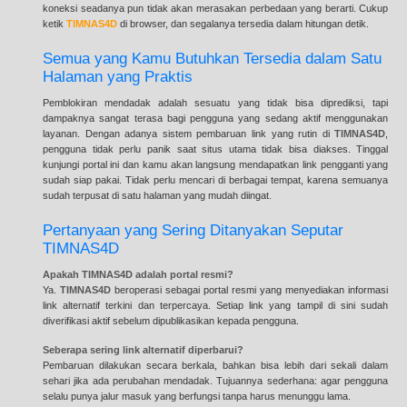
koneksi seadanya pun tidak akan merasakan perbedaan yang berarti. Cukup
ketik
TIMNAS4D
di browser, dan segalanya tersedia dalam hitungan detik.
Semua yang Kamu Butuhkan Tersedia dalam Satu
Halaman yang Praktis
Pemblokiran mendadak adalah sesuatu yang tidak bisa diprediksi, tapi
dampaknya sangat terasa bagi pengguna yang sedang aktif menggunakan
layanan. Dengan adanya sistem pembaruan link yang rutin di
TIMNAS4D
,
pengguna tidak perlu panik saat situs utama tidak bisa diakses. Tinggal
kunjungi portal ini dan kamu akan langsung mendapatkan link pengganti yang
sudah siap pakai. Tidak perlu mencari di berbagai tempat, karena semuanya
sudah terpusat di satu halaman yang mudah diingat.
Pertanyaan yang Sering Ditanyakan Seputar
TIMNAS4D
Apakah TIMNAS4D adalah portal resmi?
Ya.
TIMNAS4D
beroperasi sebagai portal resmi yang menyediakan informasi
link alternatif terkini dan terpercaya. Setiap link yang tampil di sini sudah
diverifikasi aktif sebelum dipublikasikan kepada pengguna.
Seberapa sering link alternatif diperbarui?
Pembaruan dilakukan secara berkala, bahkan bisa lebih dari sekali dalam
sehari jika ada perubahan mendadak. Tujuannya sederhana: agar pengguna
selalu punya jalur masuk yang berfungsi tanpa harus menunggu lama.