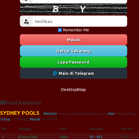
Remember Me
Masuk
Daftar Sekarang
Lupa Password
Main di Telegram
Desktop
Wap
Hasil Keluaran
SYDNEY POOLS
Website:
www.sydneypoolstoday.com
, Hari:
Setiap Hari
,
Tutup:
13:30 WIB
, Result:
14:00 WIB
No
Tanggal
Hari
Pasaran
Result
1
05 Aug 2026
Rabu
SY - 413
6199