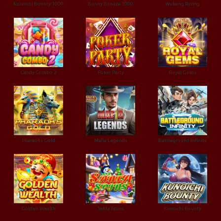
Kunoichi Bounty 1000
Bunny Bonaza 1000
Wukong Rising
Candy Combo 2
Poker Party
Royal Gems
Pharaohs Gold
Mafia Legends
Battleground Infinity
Golden Wealth
Santa Spins
Kunoichi Bounty